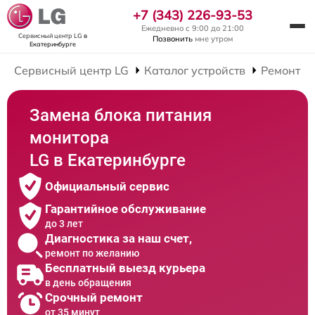
+7 (343) 226-93-53
Ежедневно с 9:00 до 21:00
Сервисный центр LG
в
Позвонить
мне утром
Екатеринбурге
Сервисный центр LG
Каталог устройств
Ремонт М
Замена блока питания
монитора
LG в Екатеринбурге
Официальный сервис
Гарантийное обслуживание
до 3 лет
Диагностика за наш счет,
ремонт по желанию
Бесплатный выезд курьера
в день обращения
Срочный ремонт
от 35 минут