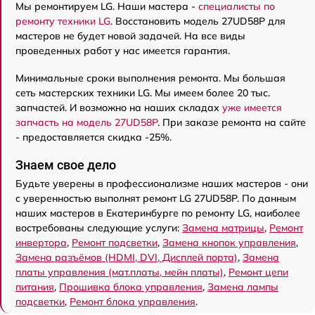
Мы ремонтируем LG. Наши мастера -
специалисты по
ремонту техники LG
. Восстановить модель 27UD58P для
мастеров не будет новой задачей. На все виды
проведенных работ у нас имеется гарантия.
Минимальные сроки выполнения ремонта. Мы большая
сеть мастерских техники LG. Мы имеем более 20 тыс.
запчастей. И возможно на наших складах
уже имеется
запчасть на модель 27UD58P
. При заказе ремонта на сайте
- предоставляется скидка -25%.
Знаем свое дело
Будьте уверены в профессионализме наших мастеров - они
с уверенностью выполнят ремонт LG 27UD58P. По данным
наших мастеров в Екатеринбурге по ремонту LG, наиболее
востребованы следующие услуги:
Замена матрицы
,
Ремонт
инвертора
,
Ремонт подсветки
,
Замена кнопок управления
,
Замена разъёмов (HDMI, DVI, Дисплей порта)
,
Замена
платы управления (мат.платы, мейн платы)
,
Ремонт цепи
питания
,
Прошивка блока управления
,
Замена лампы
подсветки
,
Ремонт блока управления
.