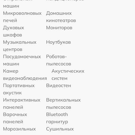
машин
Микроволновых
Домашних
печей
кинотеатров
Духовых
Мониторов
шкафов
Музыкальных
Ноутбуков
центров
Посудомоечных
Роботов-
машин
пылесосов
Камер
Акустических
видеонаблюдения
систем
Портативных
Видеостен
акустик
Интерактивных
Вертикальных
панелей
пылесосов
Варочных
Bluetooth
панелей
гарнитур
Морозильных
Сушильных