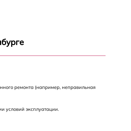
1800 р
700 р
1400 р
нбурге
700 р
1500 р
1900 р
енного ремонта (например, неправильная
ии условий эксплуатации.