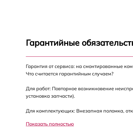
Ремонт цепи питания LG 3EA73LM
Прошивка блока управления LG 3EA73LM
Замена лампы подсветки LG 3EA73LM
Гарантийные обязательст
Ремонт блока управления LG 3EA73LM
Гарантия от сервиса: на смонтированные ко
Замена блока питания LG 3EA73LM
Что считается гарантийным случаем?
Замена электронных компонентов LG
3EA73LM
Для работ: Повторное возникновение неиспр
установка запчасти).
Для комплектующих: Внезапная поломка, отк
Показать полностью