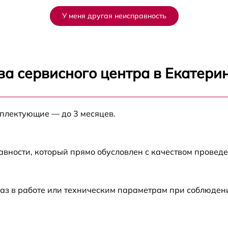
от 60 мин
У меня другая неисправность
от 60 мин
от 60 мин
ва сервисного центра в Екатери
от 60 мин
мплектующие — до 3 месяцев.
от 60 мин
от 60 мин
авности, который прямо обусловлен с качеством провед
аз в работе или техническим параметрам при соблюден