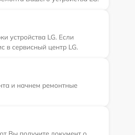
и устройства LG. Если
с в сервисный центр LG.
онта и начнем ремонтные
от Вы получите документ о