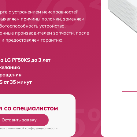
рге с устранением неисправностей
выявляем причины поломки, заменяем
ботоспособность устройства.
анные производителем запчасти, после
 и предоставляем гарантию.
а LG PF50KS до 3 лет
 желанию
бращения
S от 35 минут
я со специалистом
Оставить заявку
есь c
политикой конфиденциальности