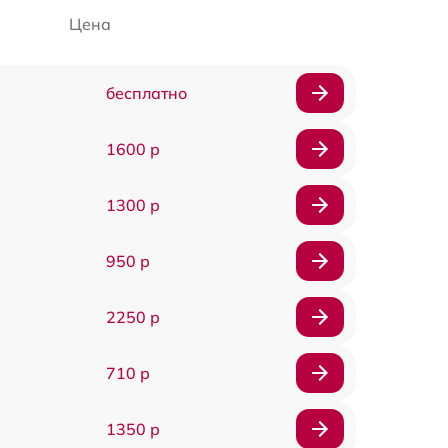
Цена
бесплатно
1600 р
1300 р
950 р
2250 р
710 р
1350 р