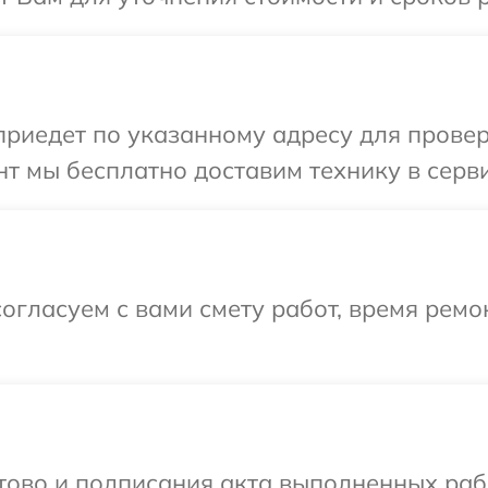
иедет по указанному адресу для проверк
т мы бесплатно доставим технику в серви
огласуем с вами смету работ, время рем
отово и подписания акта выполненных раб