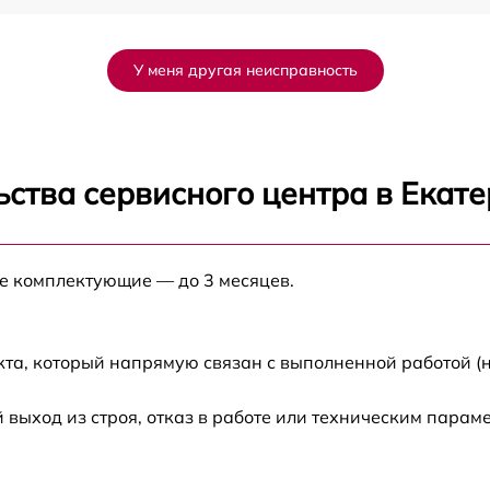
от 45 мин
У меня другая неисправность
от 90 мин
от 120 мин
ства сервисного центра в Екат
от 90 мин
ые комплектующие — до 3 месяцев.
от 90 мин
от 40 мин
кта, который напрямую связан с выполненной работой (
от 60 мин
ыход из строя, отказ в работе или техническим парам
от 90 мин