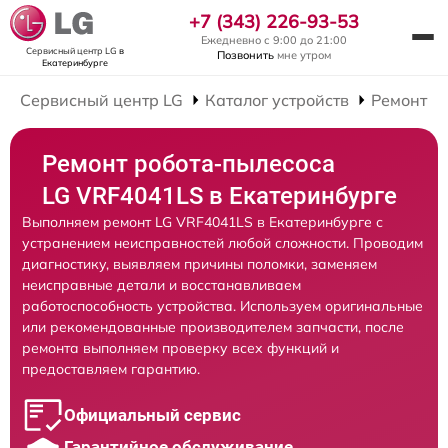
+7 (343) 226-93-53
Ежедневно с 9:00 до 21:00
Сервисный центр LG
в
Позвонить
мне утром
Екатеринбурге
Сервисный центр LG
Каталог устройств
Ремонт Р
Ремонт робота-пылесоса
LG VRF4041LS в Екатеринбурге
Выполняем ремонт LG VRF4041LS в Екатеринбурге с
устранением неисправностей любой сложности. Проводим
диагностику, выявляем причины поломки, заменяем
неисправные детали и восстанавливаем
работоспособность устройства. Используем оригинальные
или рекомендованные производителем запчасти, после
ремонта выполняем проверку всех функций и
предоставляем гарантию.
Официальный сервис
Гарантийное обслуживание