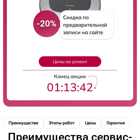
Скидка по
-20%
предварительной
записи на сайте
Цены на ремонт
Конец акции
01:13:41
Преимущества
Этапы работ
Цены
Гарантия
М
Преимущества сервис-