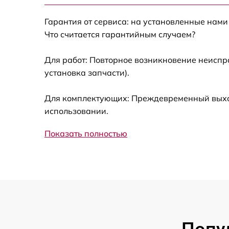
Замена кнопки включения LG G-Watch W10
Гарантия от сервиса: на установленные нами
Black
Что считается гарантийным случаем?
Замена Bluetooth LG G-Watch W100 Black
Для работ: Повторное возникновение неиспр
установка запчасти).
Для комплектующих: Преждевременный выход 
использовании.
Показать полностью